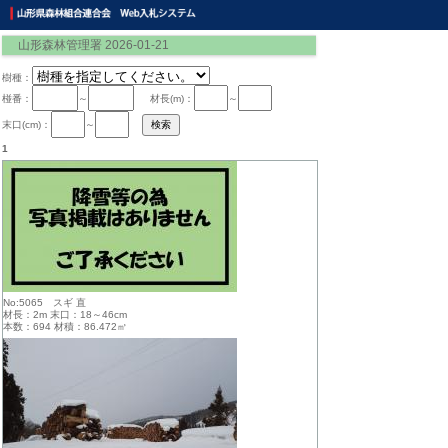
山形森林管理署 2026-01-21
樹種：
椪番：
～
材長(m)：
～
末口(cm)：
～
1
No:5065 スギ 直
材長：2m 末口：18～46cm
本数：694 材積：86.472㎥