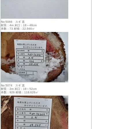
No:5066 スギ 直
材長：4m 末口：18～48cm
本数：73 材積：22.946㎥
No:5074 スギ 直
材長：2m 末口：18～52cm
本数：926 材積：118.626㎥