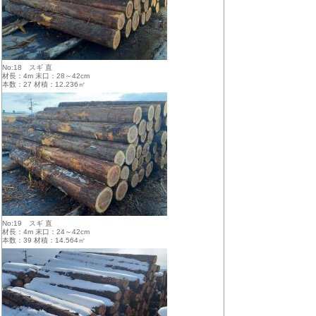
No:18 スギ 直
材長：4m 末口：28～42cm
本数：27 材積：12.236㎥
No:19 スギ 直
材長：4m 末口：24～42cm
本数：39 材積：14.564㎥