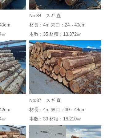
No:34 スギ 直
0cm
材長：4m 末口：24～40cm
184㎥
本数：35 材積：13.372㎥
No:37 スギ 直
2cm
材長：4m 末口：30～44cm
194㎥
本数：33 材積：18.210㎥