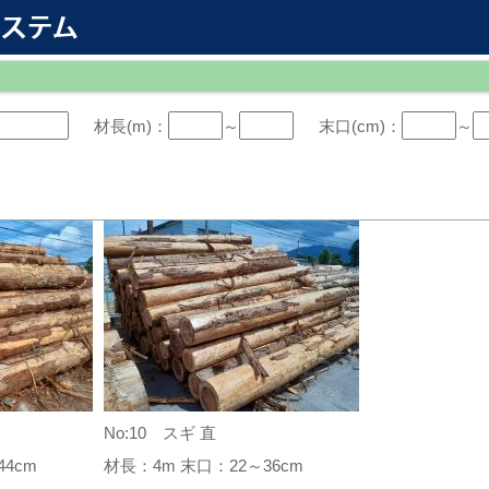
材長(m)：
～
末口(cm)：
～
No:10 スギ 直
4cm
材長：4m 末口：22～36cm