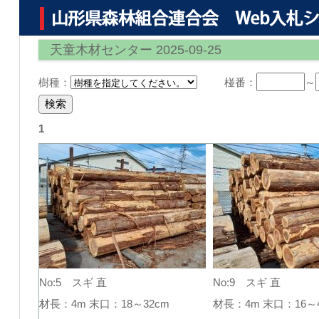
天童木材センター 2025-09-25
樹種：
椪番：
～
1
No:5 スギ 直
No:9 スギ 直
材長：4m 末口：18～32cm
材長：4m 末口：16～4