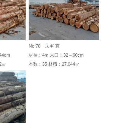
No:70 スギ 直
4cm
材長：4m 末口：32～60cm
042㎥
本数：35 材積：27.044㎥