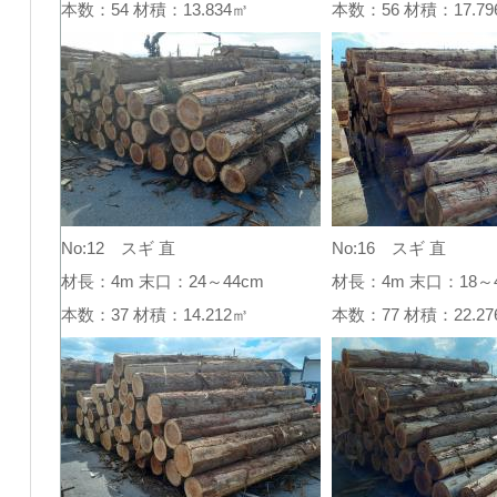
本数：54 材積：13.834㎥
本数：56 材積：17.
No:12 スギ 直
No:16 スギ 直
材長：4m 末口：24～44cm
材長：4m 末口：18～4
本数：37 材積：14.212㎥
本数：77 材積：22.