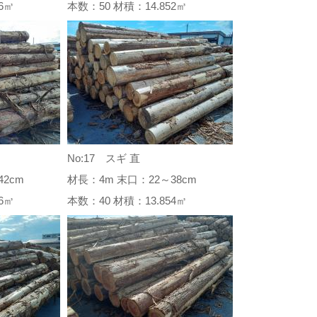
796㎥
本数：50 材積：14.852㎥
No:17 スギ 直
2cm
材長：4m 末口：22～38cm
276㎥
本数：40 材積：13.854㎥