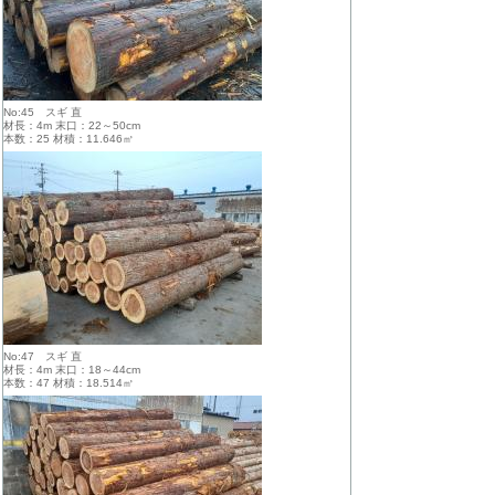
No:45 スギ 直
材長：4m 末口：22～50cm
本数：25 材積：11.646㎥
No:47 スギ 直
材長：4m 末口：18～44cm
本数：47 材積：18.514㎥