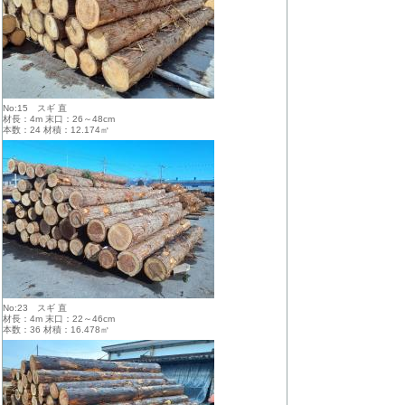
No:15 スギ 直
材長：4m 末口：26～48cm
本数：24 材積：12.174㎥
No:23 スギ 直
材長：4m 末口：22～46cm
本数：36 材積：16.478㎥