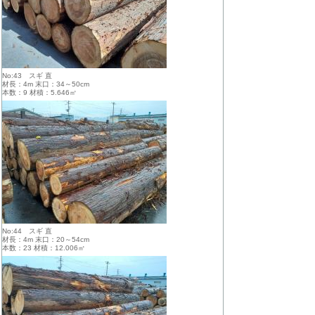
No:43 スギ 直
材長：4m 末口：34～50cm
本数：9 材積：5.646㎥
No:44 スギ 直
材長：4m 末口：20～54cm
本数：23 材積：12.006㎥