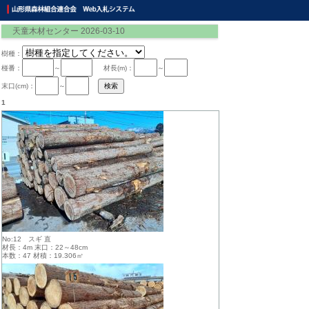
天童木材センター 2026-03-10
樹種：
椪番：
～
材長(m)：
～
末口(cm)：
～
1
No:12 スギ 直
材長：4m 末口：22～48cm
本数：47 材積：19.306㎥