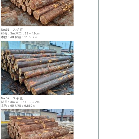
No:51 スギ 直
材長：3m 末口：22～42cm
本数：40 材積：11.507㎥
No:52 スギ 直
材長：3m 末口：18～28cm
本数：65 材積：6.882㎥