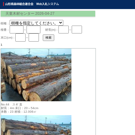
天童木材センター 2026-04-27
樹種：
椪番：
～
材長(m)：
～
末口(cm)：
～
1
No:44 スギ 直
材長：4m 末口：20～54cm
本数：23 材積：12.006㎥