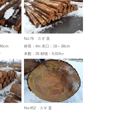
No:76 スギ 直
6cm
材長：4m 末口：18～38cm
8㎥
本数：35 材積：9.024㎥
No:452 スギ 直