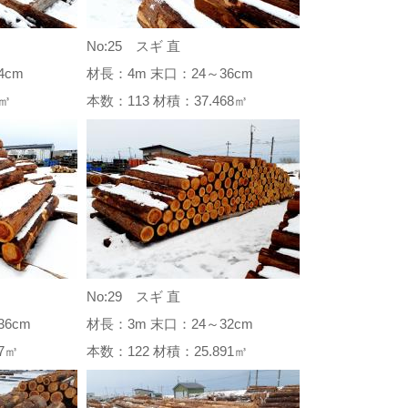
No:25 スギ 直
4cm
材長：4m 末口：24～36cm
38㎥
本数：113 材積：37.468㎥
No:29 スギ 直
6cm
材長：3m 末口：24～32cm
907㎥
本数：122 材積：25.891㎥