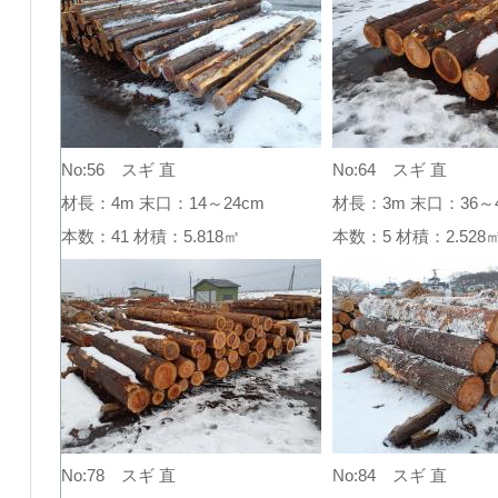
No:56 スギ 直
No:64 スギ 直
材長：4m 末口：14～24cm
材長：3m 末口：36～4
本数：41 材積：5.818㎥
本数：5 材積：2.52
No:78 スギ 直
No:84 スギ 直