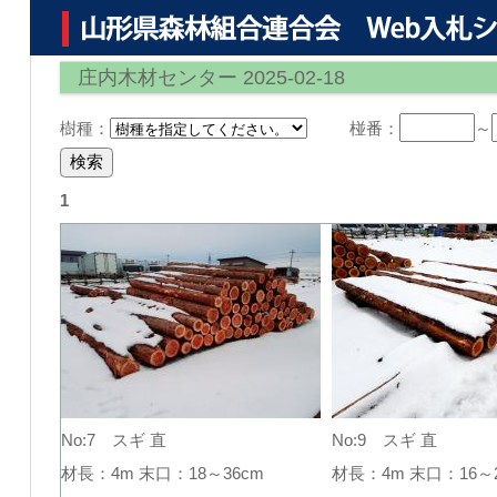
庄内木材センター 2025-02-18
樹種：
椪番：
～
1
No:7 スギ 直
No:9 スギ 直
材長：4m 末口：18～36cm
材長：4m 末口：16～2