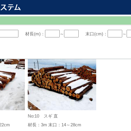
材長(m)：
～
末口(cm)：
～
No:10 スギ 直
2cm
材長：3m 末口：14～28cm