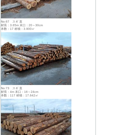
No:67 スギ 直
材長：3.65m 末口：20～30cm
本数：17 材積：3.900㎥
No:73 スギ 直
材長：4m 末口：16～24cm
本数：117 材積：17.642㎥