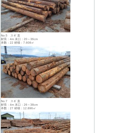
No:5 スギ 直
材長：4m 末口：20～36cm
本数：22 材積：7.608㎥
No:7 スギ 直
材長：4m 末口：26～38cm
本数：27 材積：12.896㎥