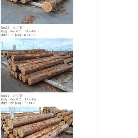
No:55 スギ 直
材長：4m 末口：34～46cm
本数：11 材積：6.642㎥
No:56 スギ 直
材長：4m 末口：22～34cm
本数：22 材積：7.844㎥