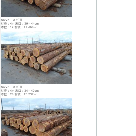
No:75 スギ 直
材長：4m 末口：36～44cm
本数：19 材積：11.466㎥
No:76 スギ 直
材長：4m 末口：34～40cm
本数：26 材積：15.232㎥