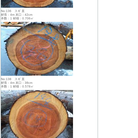
No:136 スギ 直
材長：4m 末口：42cm
本数：1 材積：0.706㎥
No:138 スギ 直
材長：4m 末口：38cm
本数：1 材積：0.578㎥