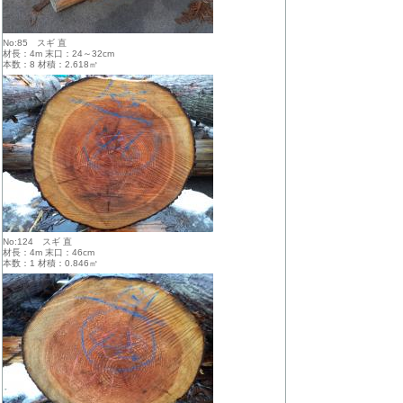
No:85 スギ 直
材長：4m 末口：24～32cm
本数：8 材積：2.618㎥
No:124 スギ 直
材長：4m 末口：46cm
本数：1 材積：0.846㎥