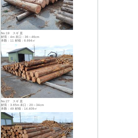
No:19 スギ 直
材長：4m 末口：36～46cm
本数：11 材積：6.694㎥
No:27 スギ 直
材長：3.65m 末口：20～34cm
本数：49 材積：14.409㎥