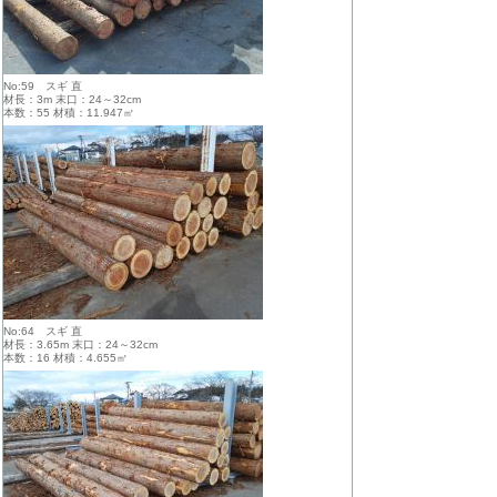
No:59 スギ 直
材長：3m 末口：24～32cm
本数：55 材積：11.947㎥
No:64 スギ 直
材長：3.65m 末口：24～32cm
本数：16 材積：4.655㎥