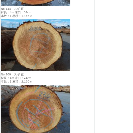
No:144 スギ 直
材長：4m 末口：54cm
本数：1 材積：1.166㎥
No:200 スギ 直
材長：4m 末口：74cm
本数：1 材積：2.190㎥