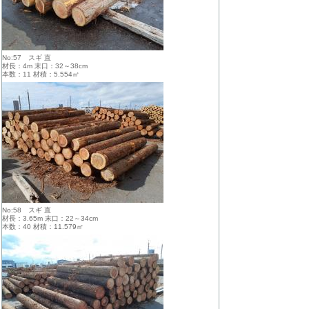
No:57 スギ 直
材長：4m 末口：32～38cm
本数：11 材積：5.554㎥
No:58 スギ 直
材長：3.65m 末口：22～34cm
本数：40 材積：11.579㎥