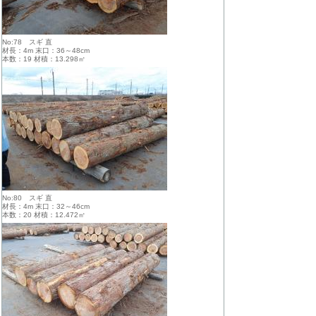
No:78 スギ 直
材長：4m 末口：36～48cm
本数：19 材積：13.298㎥
No:80 スギ 直
材長：4m 末口：32～46cm
本数：20 材積：12.472㎥