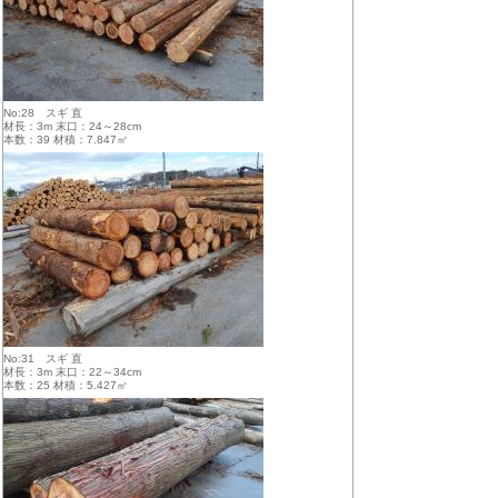
No:28 スギ 直
材長：3m 末口：24～28cm
本数：39 材積：7.847㎥
No:31 スギ 直
材長：3m 末口：22～34cm
本数：25 材積：5.427㎥