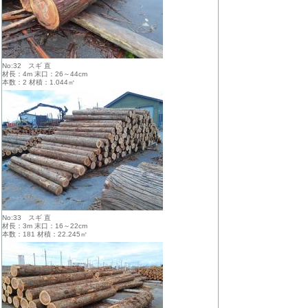
No:32 スギ 直
材長：4m 末口：26～44cm
本数：2 材積：1.044㎥
No:33 スギ 直
材長：3m 末口：16～22cm
本数：181 材積：22.245㎥