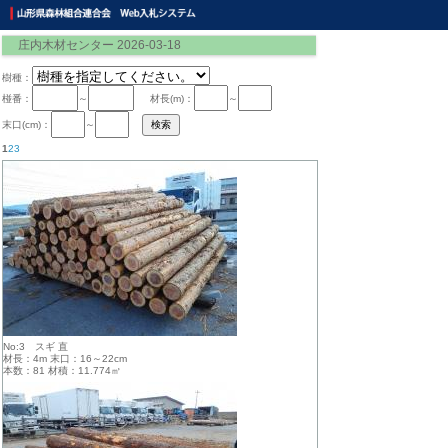
庄内木材センター 2026-03-18
樹種：
椪番：
～
材長(m)：
～
末口(cm)：
～
1
2
3
No:3 スギ 直
材長：4m 末口：16～22cm
本数：81 材積：11.774㎥