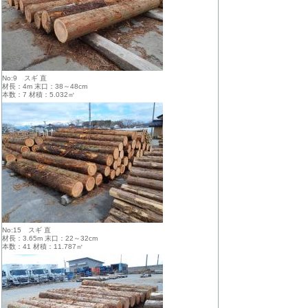
No:9 スギ 直
材長：4m 末口：38～48cm
本数：7 材積：5.032㎥
No:15 スギ 直
材長：3.65m 末口：22～32cm
本数：41 材積：11.787㎥