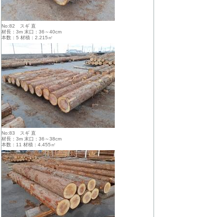
No:82 スギ 直
材長：3m 末口：36～40cm
本数：5 材積：2.215㎥
No:83 スギ 直
材長：3m 末口：36～38cm
本数：11 材積：4.455㎥